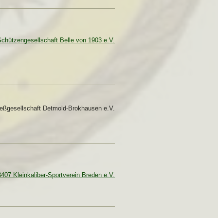
chützengesellschaft Belle von 1903 e.V.
eßgesellschaft Detmold-Brokhausen e.V.
3407 Kleinkaliber-Sportverein Breden e.V.