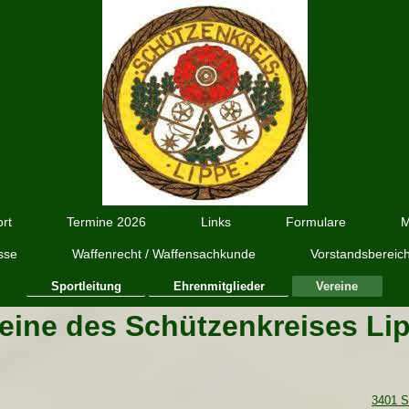
rt
Termine 2026
Links
Formulare
M
sse
Waffenrecht / Waffensachkunde
Vorstandsbereic
Sportleitung
Ehrenmitglieder
Vereine
eine des Schützenkreises Li
3401 S