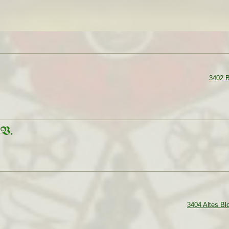
3402 B
3404 Altes Bl