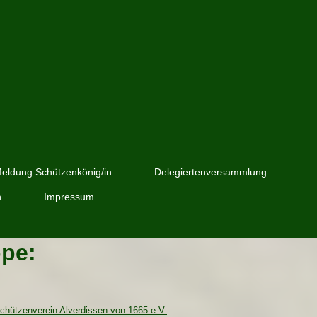
eldung Schützenkönig/in
Delegiertenversammlung
h
Impressum
ppe:
chützenverein Alverdissen von 1665 e.V.