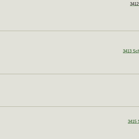
3412
3413 Sch
3415 