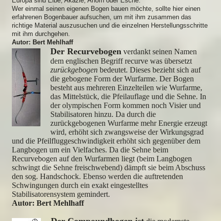
Europa sind Eibe, Akazie, Ahorn oder Esche.
Wer einmal seinen eigenen Bogen bauen möchte, sollte hier einen
erfahrenen Bogenbauer aufsuchen, um mit ihm zusammen das
richtige Material auszusuchen und die einzelnen Herstellungsschritte
mit ihm durchgehen.
Autor: Bert Mehlhaff
Der Recurvebogen
verdankt seinen Namen
dem englischen Begriff recurve was übersetzt
zurückgebogen
bedeutet. Dieses bezieht sich auf
die gebogene Form der Wurfarme. Der Bogen
besteht aus mehreren Einzelteilen wie Wurfarme,
das Mittelstück, die Pfeilauflage und die Sehne. In
der olympischen Form kommen noch Visier und
Stabilisatoren hinzu. Da durch die
zurückgebogenen Wurfarme mehr Energie erzeugt
wird, erhöht sich zwangsweise der Wirkungsgrad
und die Pfeilfluggeschwindigkeit erhöht sich gegenüber dem
Langbogen um ein Vielfaches. Da die Sehne beim
Recurvebogen auf den Wurfarmen liegt (beim Langbogen
schwingt die Sehne freischwebend) dämpft sie beim Abschuss
den sog. Handschock. Ebenso werden die auftretenden
Schwingungen durch ein exakt eingestelltes
Stabilisatorensystem gemindert.
Autor: Bert Mehlhaff