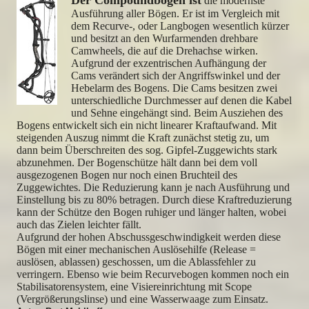
Der Compoundbogen ist
die modernste
Ausführung aller Bögen. Er ist im Vergleich mit
dem Recurve-, oder Langbogen wesentlich kürzer
und besitzt an den Wurfarmenden drehbare
Camwheels, die auf die Drehachse wirken.
Aufgrund der exzentrischen Aufhängung der
Cams verändert sich der Angriffswinkel und der
Hebelarm des Bogens. Die Cams besitzen zwei
unterschiedliche Durchmesser auf denen die Kabel
und Sehne eingehängt sind. Beim Ausziehen des
Bogens entwickelt sich ein nicht linearer Kraftaufwand. Mit
steigenden Auszug nimmt die Kraft zunächst stetig zu, um
dann beim Überschreiten des sog. Gipfel-Zuggewichts stark
abzunehmen. Der Bogenschütze hält dann bei dem voll
ausgezogenen Bogen nur noch einen Bruchteil des
Zuggewichtes. Die Reduzierung kann je nach Ausführung und
Einstellung bis zu 80% betragen. Durch diese Kraftreduzierung
kann der Schütze den Bogen ruhiger und länger halten, wobei
auch das Zielen leichter fällt.
Aufgrund der hohen Abschussgeschwindigkeit werden diese
Bögen mit einer mechanischen Auslösehilfe (Release =
auslösen, ablassen) geschossen, um die Ablassfehler zu
verringern. Ebenso wie beim Recurvebogen kommen noch ein
Stabilisatorensystem, eine Visiereinrichtung mit Scope
(Vergrößerungslinse) und eine Wasserwaage zum Einsatz.