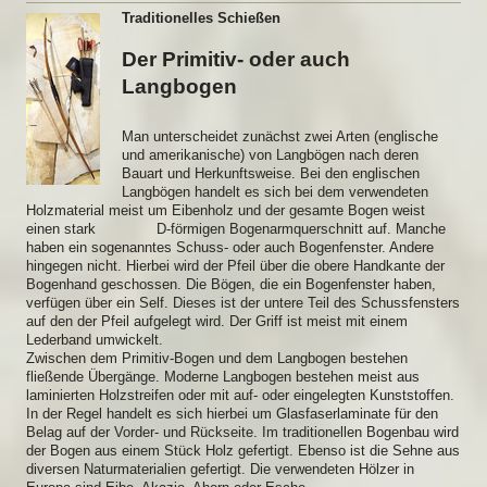
Traditionelles Schießen
Der Primitiv- oder auch
Langbogen
Man unterscheidet zunächst zwei Arten (englische
und amerikanische) von Langbögen nach deren
Bauart und Herkunftsweise. Bei den englischen
Langbögen handelt es sich bei dem verwendeten
Holzmaterial meist um Eibenholz und der gesamte Bogen weist
einen stark D-förmigen Bogenarmquerschnitt auf. Manche
haben ein sogenanntes Schuss- oder auch Bogenfenster. Andere
hingegen nicht. Hierbei wird der Pfeil über die obere Handkante der
Bogenhand geschossen. Die Bögen, die ein Bogenfenster haben,
verfügen über ein Self. Dieses ist der untere Teil des Schussfensters
auf den der Pfeil aufgelegt wird. Der Griff ist meist mit einem
Lederband umwickelt.
Zwischen dem Primitiv-Bogen und dem Langbogen bestehen
fließende Übergänge. Moderne Langbogen bestehen meist aus
laminierten Holzstreifen oder mit auf- oder eingelegten Kunststoffen.
In der Regel handelt es sich hierbei um Glasfaserlaminate für den
Belag auf der Vorder- und Rückseite. Im traditionellen Bogenbau wird
der Bogen aus einem Stück Holz gefertigt. Ebenso ist die Sehne aus
diversen Naturmaterialien gefertigt. Die verwendeten Hölzer in