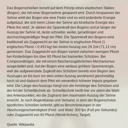
Das Bogenschießen beruht auf dem Prinzip eines elastischen Stabes
(Bogen), der mit einer Bogensehne gespannt wird. Durch Anspannen der
Sehne wirkt der Bogen wie eine Feder und es wird potentielle Energie
aufgebaut, die sich beim Lösen der Sehne als kinetische Energie des
Pfeils frei setzt. Je stärker die Spannkraft des Bogens und je länger der
Auszug der Sehne ist, desto schneller, weiter, geradliniger und
durchschlagskräftiger fliegt der Pfeil. Die Spannkraft des Bogens wird
traditionell als Zuggewicht an der Sehne in englischen Pfund (1
englisches Pfund = 0,453 kg) bei einem Auszug von 28 Zoll (71,12 cm)
gemessen. Das Zuggewicht von Bögen variiert zwischen wenigen Pfund
bei Kinderbögen bis über 60 Pfund bei trainierten Schützen. Bei
Compoundbögen, die mit einem flaschenzugähnlichen Mechanismus
ausgestattet sind, hat der Bogen eine weitaus größere Spannenergie,
weil die aufgewendete Zugkraft des Schützen bereits vom Beginn des
Auszuges an bis kurz vor dem vollen Auszug annähernd gleichmäßig
hoch ist und dadurch dem Pfeil ein wesentlich höherer Impuls gegeben
wird. Die Länge des Auszugs hängt von der Armlänge des Schützen und
der Art der Schießtechnik ab. Schießtechnik heißt hier vor allem die Wahl
des Ankerpunktes, wo die Zughand den maximalen Auszug der Sehne
erreicht. Je nach Bogenklasse und Verband, in dem der Bogenschütze
sportliches Schießen betreibt, gibt es Beschränkungen in der
Abschussgeschwindigkeit (Feld- und Wald: 300 fps (Fuß pro Sekunde))
oder Zuggewicht von 60 Pfund (World Archery, Target).
Quelle: Wikipedia