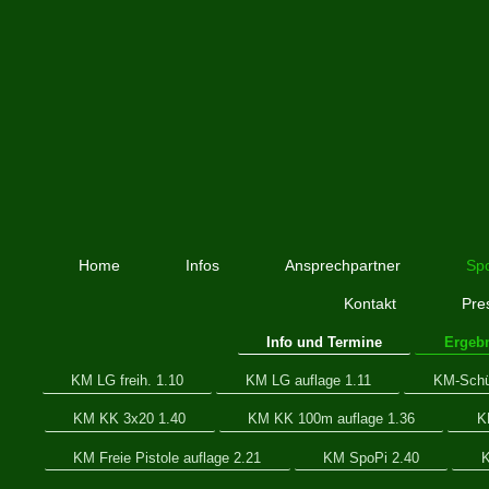
Home
Infos
Ansprechpartner
Spo
Kontakt
Pre
Info und Termine
Ergeb
KM LG freih. 1.10
KM LG auflage 1.11
KM-Schül
KM KK 3x20 1.40
KM KK 100m auflage 1.36
K
KM Freie Pistole auflage 2.21
KM SpoPi 2.40
K