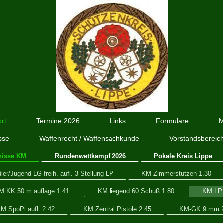
rt
Termine 2026
Links
Formulare
M
sse
Waffenrecht / Waffensachkunde
Vorstandsbereic
nisse KM
Rundenwettkampf 2026
Pokale Kreis Lippe
er/Jugend LG freih.-aufl.-3-Stellung LP
KM Zimmerstutzen 1.30
M KK 50 m auflage 1.41
KM liegend 60 Schuß 1.80
KM LP 
M SpoPi aufl. 2.42
KM Zentral Pistole 2.45
KM-GK 9 mm 2