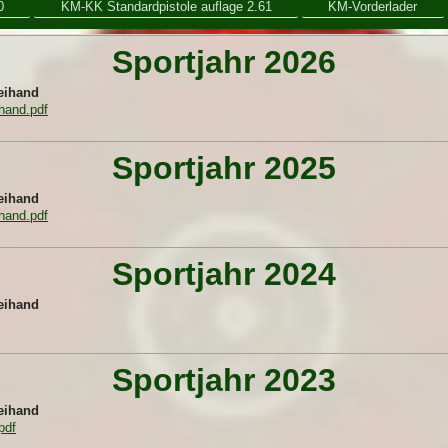
0
KM-KK Standardpistole auflage 2.61
KM-Vorderlader
Sportjahr 2026
reihand
hand.pdf
Sportjahr 2025
reihand
hand.pdf
Sportjahr 2024
reihand
Sportjahr 2023
reihand
pdf