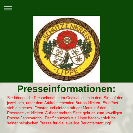
Presseinformationen:
Sie können die Presseberichte im Original lesen in dem Sie auf den
jeweiligen, unter dem Artikel stehenden Button klicken. Es öffnet
sich ein neues Fenster und einfach mit der Maus auf den
Presseartikel klicken. Auf der rechten Seite geht es zum jeweiligen
Presse-Jahresarchiv! Der Schützenkreis Lippe bedankt sich bei
seiner heimischen Presse für die jeweilige Berichterstattung!