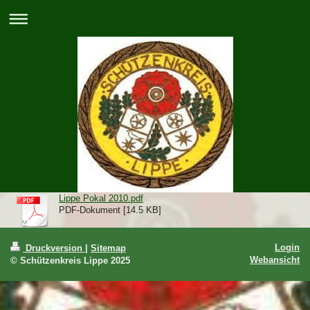
Lippe Pokal 2010.pdf
PDF-Dokument [14.5 KB]
Login
Druckversion
|
Sitemap
Webansicht
© Schützenkreis Lippe 2025