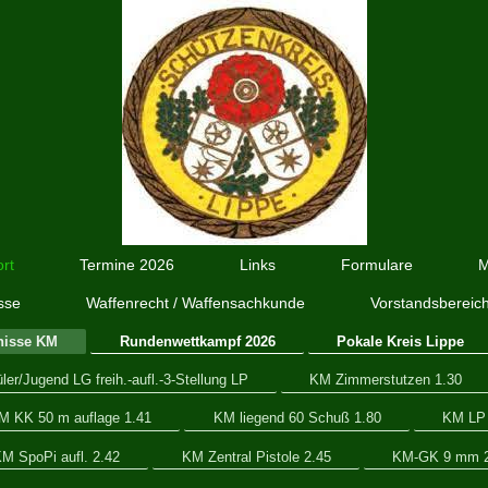
rt
Termine 2026
Links
Formulare
M
sse
Waffenrecht / Waffensachkunde
Vorstandsbereic
nisse KM
Rundenwettkampf 2026
Pokale Kreis Lippe
er/Jugend LG freih.-aufl.-3-Stellung LP
KM Zimmerstutzen 1.30
M KK 50 m auflage 1.41
KM liegend 60 Schuß 1.80
KM LP 
M SpoPi aufl. 2.42
KM Zentral Pistole 2.45
KM-GK 9 mm 2