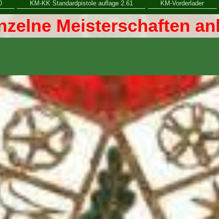
0
KM-KK Standardpistole auflage 2.61
KM-Vorderlader
inzelne Meisterschaften an