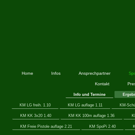
Home
Infos
Ansprechpartner
Spo
Kontakt
Pre
Info und Termine
Ergeb
KM LG freih. 1.10
KM LG auflage 1.11
KM-Schül
KM KK 3x20 1.40
KM KK 100m auflage 1.36
K
KM Freie Pistole auflage 2.21
KM SpoPi 2.40
K