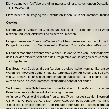
Die Nutzung von YouTube erfolgt im Interesse einer ansprechenden Darstellung
1 lit. f DSGVO dar.
Einzelheiten zum Umgang mit Nutzerdaten finden Sie in der Datenschutzerkläru
Cookies
Unsere Website verwendet Cookies. Das sind kleine Textdateien, die Ihr Web
nutzerfreundlicher, effektiver und sicherer zu machen.
Einige Cookies sind “Session-Cookies.”
Solche Cookies werden nach Ende Ihr
Endgerät bestehen, bis Sie diese selbst löschen. Solche Cookies helfen uns,
Mit einem modernen Webbrowser können Sie das Setzen von Cookies überwach
dass Cookies mit dem Schließen des Programms von selbst gelöscht werden. 
zur Folge haben.
Das Setzen von Cookies, die zur Ausübung elektronischer Kommunikationsvorg
Warenkorb) notwendig sind, erfolgt auf Grundlage von Art. 6 Abs. 1 lit. f DSG
von Cookies zur technisch fehlerfreien und reibungslosen Bereitstellung unser
werden diese in dieser Datenschutzerklärung separat behandelt.
Sie können unsere Seite besuchen, ohne Angaben zu Ihrer Person zu mache
Besuchs unseres Internetauftritts freiwillig mitteilen.
Auf unserer Website sind zudem Programme (Plug-ins) des sozialen Netzwerk
California Ave, Palo Alto, CA 94304, USA (Facebook) betrieben. Die Plug-Ins
„Gefällt mir” kenntlich gemacht. Beim Besuch einer Website unseres Internetauftr