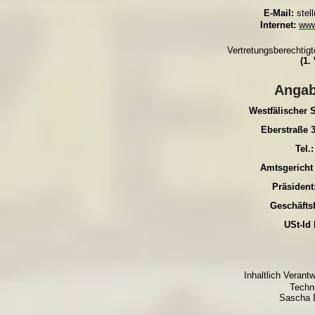
E-Mail:
stel
Internet:
www
Vertretungsberechtigt
(1.
Angab
Westfälischer 
Eberstraße
Tel.
Amtsgericht
Präsident
Geschäfts
USt-Id
Inhaltlich Verant
Techni
Sascha 