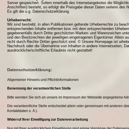
Server gespeichert. Sofern innerhalb des Internetangebotes die Möglichk
Anschriften) besteht, so erfolgt die Preisgabe dieser Daten seitens des Nu
Es gilt die u.g. Datenschutzerklärung.
Urheberrecht:
Wir sind bestrebt, in allen Publikationen geltende Urheberrechte zu bea
entsprechenden Inhalte entfernen bzw. mit dem entsprechenden Urheberr
gegebenenfalls durch Dritte geschützten Marken- und Warenzeichen unt
und den Besitzrechten der jeweiligen eingetragenen Eigentümer. Allein 
nicht durch Rechte Dritter geschützt sind. © Unsere Homepage ist urhebe
Nachdruck oder die Übernahme von Inhalten in andere Internetseiten, Da
ausdrückliche/schriftliche Erlaubnis nicht gestattet!
Datenschutzerklärung:
Allgemeiner Hinweis und Pflichtinformationen
Benennung der verantwortlichen Stelle
Bitte wenden Sie sich an unsere im Impressum der Webseite angegebene Adr
Die verantwortliche Stelle entscheidet allein oder gemeinsam mit anderen ü
Kontaktdaten o. Ä.).
Widerruf Ihrer Einwilligung zur Datenverarbeitung
Nur mit Ihrer ausdrücklichen Einwilligung sind einige Vorgänge der Datenverarbe