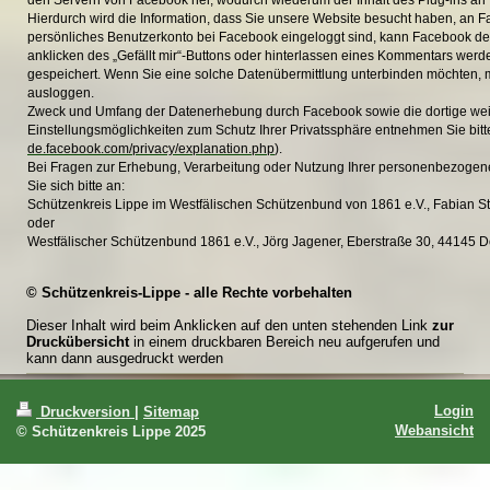
den Servern von Facebook her, wodurch wiederum der Inhalt des Plug-ins an I
Hierdurch wird die Information, dass Sie unsere Website besucht haben, an F
persönliches Benutzerkonto bei Facebook eingeloggt sind, kann Facebook den
anklicken des „Gefällt mir“-Buttons oder hinterlassen eines Kommentars werd
gespeichert. Wenn Sie eine solche Datenübermittlung unterbinden möchten, m
ausloggen.
Zweck und Umfang der Datenerhebung durch Facebook sowie die dortige weit
Einstellungsmöglichkeiten zum Schutz Ihrer Privatssphäre entnehmen Sie bi
de.facebook.com/privacy/explanation.php
).
Bei Fragen zur Erhebung, Verarbeitung oder Nutzung Ihrer personenbezogen
Sie sich bitte an:
Schützenkreis Lippe im Westfälischen Schützenbund von 1861 e.V., Fabian S
oder
Westfälischer Schützenbund 1861 e.V., Jörg Jagener, Eberstraße 30, 44145 
© Schützenkreis-Lippe - alle Rechte vorbehalten
Dieser Inhalt wird beim Anklicken auf den unten stehenden Link
zur
Druckübersicht
in einem druckbaren Bereich neu aufgerufen und
kann dann ausgedruckt werden
Login
Druckversion
|
Sitemap
Webansicht
© Schützenkreis Lippe 2025