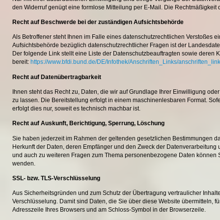
den Widerruf genügt eine formlose Mitteilung per E-Mail. Die Rechtmäßigkeit 
Recht auf Beschwerde bei der zuständigen Aufsichtsbehörde
Als Betroffener steht Ihnen im Falle eines datenschutzrechtlichen Verstoßes 
Aufsichtsbehörde bezüglich datenschutzrechtlicher Fragen ist der Landesdat
Der folgende Link stellt eine Liste der Datenschutzbeauftragten sowie deren 
bereit:
https://www.bfdi.bund.de/DE/Infothek/Anschriften_Links/anschriften_lin
Recht auf Datenübertragbarkeit
Ihnen steht das Recht zu, Daten, die wir auf Grundlage Ihrer Einwilligung oder
zu lassen. Die Bereitstellung erfolgt in einem maschinenlesbaren Format. Sof
erfolgt dies nur, soweit es technisch machbar ist.
Recht auf Auskunft, Berichtigung, Sperrung, Löschung
Sie haben jederzeit im Rahmen der geltenden gesetzlichen Bestimmungen da
Herkunft der Daten, deren Empfänger und den Zweck der Datenverarbeitung u
und auch zu weiteren Fragen zum Thema personenbezogene Daten können Sie 
wenden.
SSL- bzw. TLS-Verschlüsselung
Aus Sicherheitsgründen und zum Schutz der Übertragung vertraulicher Inhalte
Verschlüsselung. Damit sind Daten, die Sie über diese Website übermitteln, für 
Adresszeile Ihres Browsers und am Schloss-Symbol in der Browserzeile.