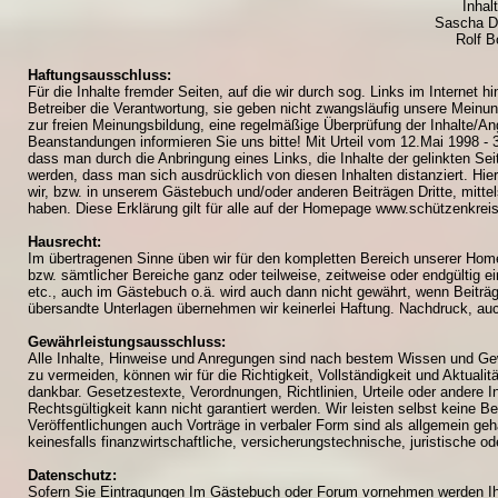
Inhal
Sascha D
Rolf B
Haftungsausschluss:
Für die Inhalte fremder Seiten, auf die wir durch sog. Links im Internet 
Betreiber die Verantwortung, sie geben nicht zwangsläufig unsere Meinung
zur freien Meinungsbildung, eine regelmäßige Überprüfung der Inhalte/Ang
Beanstandungen informieren Sie uns bitte! Mit Urteil vom 12.Mai 1998 - 
dass man durch die Anbringung eines Links, die Inhalte der gelinkten Sei
werden, dass man sich ausdrücklich von diesen Inhalten distanziert. Hierm
wir, bzw. in unserem Gästebuch und/oder anderen Beiträgen Dritte, mittels
haben. Diese Erklärung gilt für alle auf der Homepage www.schützenkreis
Hausrecht:
Im übertragenen Sinne üben wir für den kompletten Bereich unserer Home
bzw. sämtlicher Bereiche ganz oder teilweise, zeitweise oder endgültig e
etc., auch im Gästebuch o.ä. wird auch dann nicht gewährt, wenn Beitr
übersandte Unterlagen übernehmen wir keinerlei Haftung. Nachdruck, auch
Gewährleistungsausschluss:
Alle Inhalte, Hinweise und Anregungen sind nach bestem Wissen und Ge
zu vermeiden, können wir für die Richtigkeit, Vollständigkeit und Aktua
dankbar. Gesetzestexte, Verordnungen, Richtlinien, Urteile oder andere 
Rechtsgültigkeit kann nicht garantiert werden. Wir leisten selbst keine 
Veröffentlichungen auch Vorträge in verbaler Form sind als allgemein ge
keinesfalls finanzwirtschaftliche, versicherungstechnische, juristische o
Datenschutz:
Sofern Sie Eintragungen Im Gästebuch oder Forum vornehmen werden Ihr